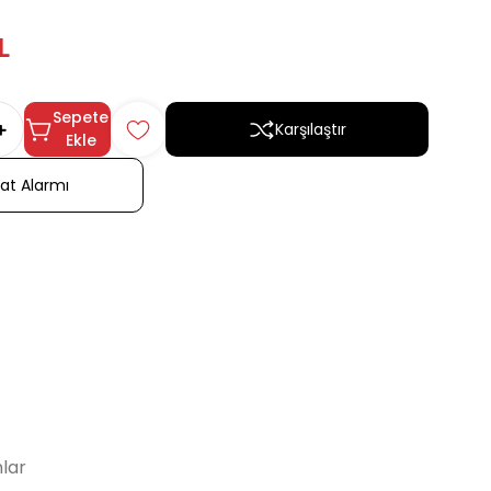
L
Sepete
Karşılaştır
Ekle
yat Alarmı
lar