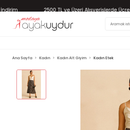
rim
2500 TL ve Üzeri Alışverişlerde Ücretsiz
Ana Sayfa
Kadın
Kadın Alt Giyim
Kadın Etek