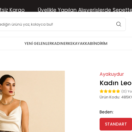
 Kargo
Üyelikle Yapılan Alışverişlerde Sepette %10
YENİ GELENLER
KADIN
ERKEK
AYAKKABI
İNDİRİM
Ayakuydur
Kadın Leo
(0) Y
Ürün Kodu:
485K
Beden:
STANDART