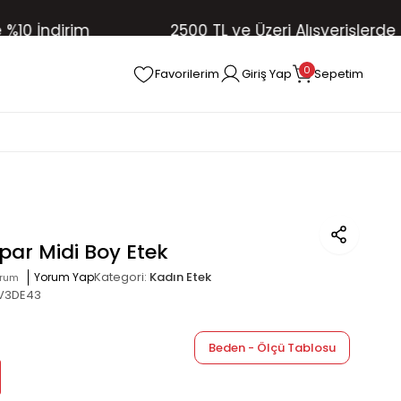
 İndirim
2500 TL ve Üzeri Alışverişlerde Ücr
0
Favorilerim
Giriş Yap
Sepetim
par Midi Boy Etek
Kategori:
Kadın Etek
Yorum Yap
orum
V3DE43
Beden - Ölçü Tablosu