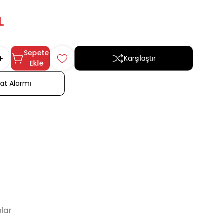
L
Sepete
Karşılaştır
Ekle
yat Alarmı
lar