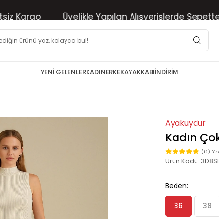
Kargo
Üyelikle Yapılan Alışverişlerde Sepette %10 
YENİ GELENLER
KADIN
ERKEK
AYAKKABI
İNDİRİM
Ayakuydur
Kadın Çok 
(0) Y
Ürün Kodu:
3D8S
Beden:
36
38