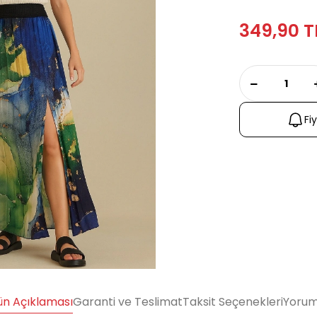
349,90 T
Fi
ün Açıklaması
Garanti ve Teslimat
Taksit Seçenekleri
Yorum