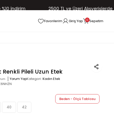
İndirim
2500 TL ve Üzeri Alışverişlerde Ücre
0
Favorilerim
Giriş Yap
Sepetim
Renkli Pileli Uzun Etek
Kategori:
Kadın Etek
Yorum Yap
orum
E6NHZN
Beden - Ölçü Tablosu
40
42