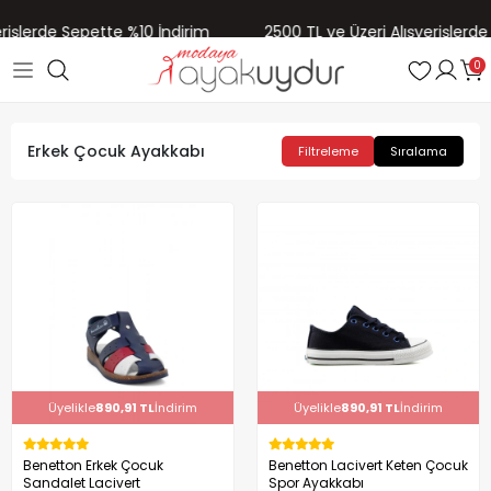
rişlerde Sepette %10 İndirim
2500 TL ve Üzeri Alışverişlerde 
0
Erkek Çocuk Ayakkabı
Filtreleme
Sıralama
Üyelikle
890,91 TL
İndirim
Üyelikle
890,91 TL
İndirim
Benetton Erkek Çocuk
Benetton Lacivert Keten Çocuk
Sandalet Lacivert
Spor Ayakkabı