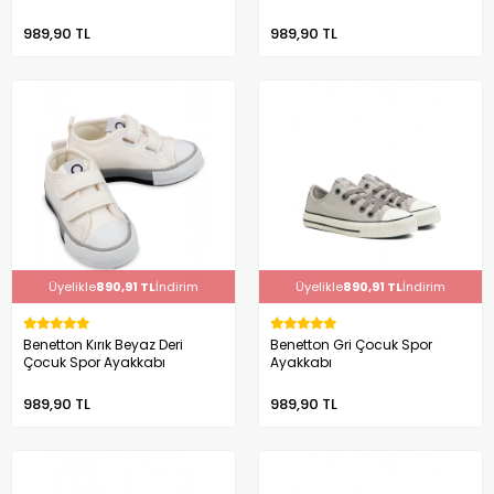
989,90 TL
989,90 TL
Üyelikle
890,91 TL
İndirim
Üyelikle
890,91 TL
İndirim
Benetton Kırık Beyaz Deri
Benetton Gri Çocuk Spor
Çocuk Spor Ayakkabı
Ayakkabı
989,90 TL
989,90 TL