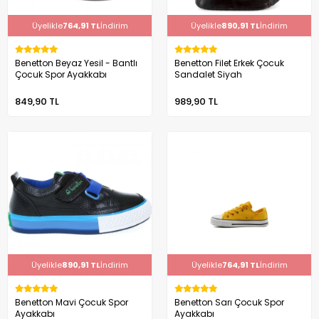
Üyelikle
764,91 TL
İndirim
Üyelikle
890,91 TL
İndirim
Benetton Beyaz Yesil - Bantlı
Benetton Filet Erkek Çocuk
Çocuk Spor Ayakkabı
Sandalet Siyah
849,90 TL
989,90 TL
Üyelikle
890,91 TL
İndirim
Üyelikle
764,91 TL
İndirim
Benetton Mavi Çocuk Spor
Benetton Sarı Çocuk Spor
Ayakkabı
Ayakkabı