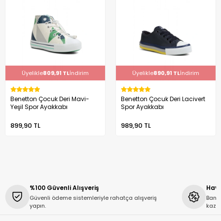
Üyelikle
809,91 TL
İndirim
Üyelikle
890,91 TL
İndirim
Benetton Çocuk Deri Mavi-
Benetton Çocuk Deri Lacivert
Yeşil Spor Ayakkabı
Spor Ayakkabı
899,90 TL
989,90 TL
%100 Güvenli Alışveriş
Hava
Güvenli ödeme sistemleriyle rahatça alışveriş
Banka
yapın.
kaza