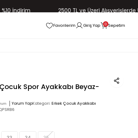
İndirim
2500 TL ve Üzeri Alışverişlerde Ücre
0
Favorilerim
Giriş Yap
Sepetim
 Çocuk Spor Ayakkabı Beyaz-
Kategori:
Erkek Çocuk Ayakkabı
Yorum Yap
orum
QPSRB6
33
34
35