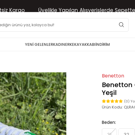
Kargo
Üyelikle Yapılan Alışverişlerde Sepette %10 
YENİ GELENLER
KADIN
ERKEK
AYAKKABI
İNDİRİM
Benetton
Benetton
Yeşil
(0) Y
Ürün Kodu:
QLRA
Beden:
31
32