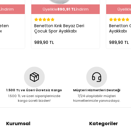
L
İndirim
Üyelikle
890,91 TL
İndirim
Üyelikl
Keten
Benetton Kırık Beyaz Deri
Benetton G
ı
Çocuk Spor Ayakkabı
Ayakkabı
989,90 TL
989,90 TL
1.500 TL ve Üzeri Ücretsiz Kargo
Müşteri Hizmetleri Desteği
1.500 TL ve üzeri siparişlerinizde
7/24 ulaşılabilir müşteri
kargo ücreti bizden!
hizmetlerimizle yanınızdayız.
Kurumsal
Kategoriler