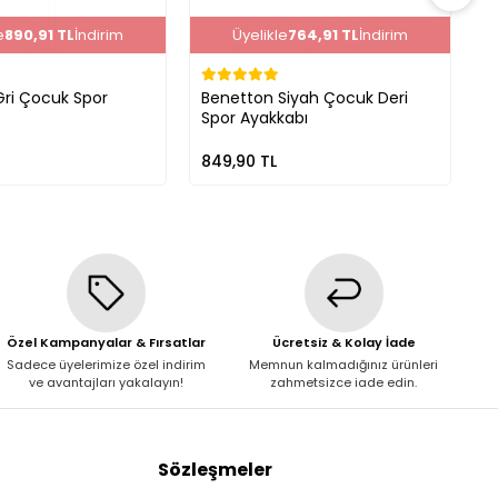
e
890,91 TL
İndirim
Üyelikle
764,91 TL
İndirim
ri Çocuk Spor
Benetton Siyah Çocuk Deri
B
Spor Ayakkabı
U
849,90 TL
8
Özel Kampanyalar & Fırsatlar
Ücretsiz & Kolay İade
Sadece üyelerimize özel indirim
Memnun kalmadığınız ürünleri
ve avantajları yakalayın!
zahmetsizce iade edin.
Sözleşmeler