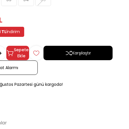
L
1 TL
İndirim
Sepete
Karşılaştır
Ekle
yat Alarmı
Ağustos Pazartesi günü kargoda!
lar