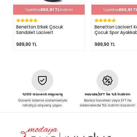
Üyelikle
890,91 TL
İndirim
Üyelikle
890,91 T
Benetton Erkek Çocuk
Benetton Lacivert 
Sandalet Lacivert
Çocuk Spor Ayakkab
989,90 TL
989,90 TL
%100 Güvenli Alışveriş
Havale/EFT İle %5 İndirim
Güvenli ödeme sistemleriyle
Banka havalesi veya EFT ile
rahatça alışveriş yapın.
ödemelerde %5 indirim kazanın!