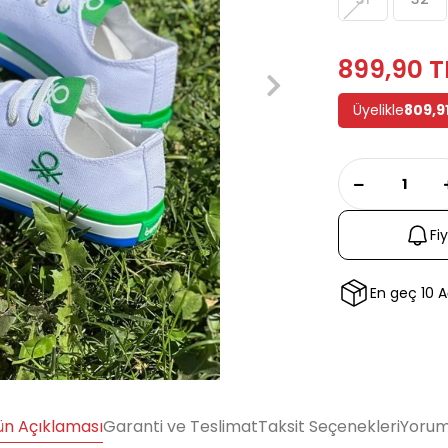
899,90 T
Üyelikle
809,9
Fi
En geç 10 
ün Açıklaması
Garanti ve Teslimat
Taksit Seçenekleri
Yorum