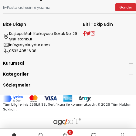
Gönder
Bize Ulaşın
Bizi Takip Edin
Kuştepe Mah.Karkuyusu Sokak No: 29
Şişli İstanbul
info@ayakuydur.com
0532 495 16 38
Kurumsal
Kategoriler
Sözleşmeler
Tüm bilgileriniz 256bit SSL Sertifikası ile korunmaktadır. ©
2026
Tüm Hakları
Saklıdır.
0