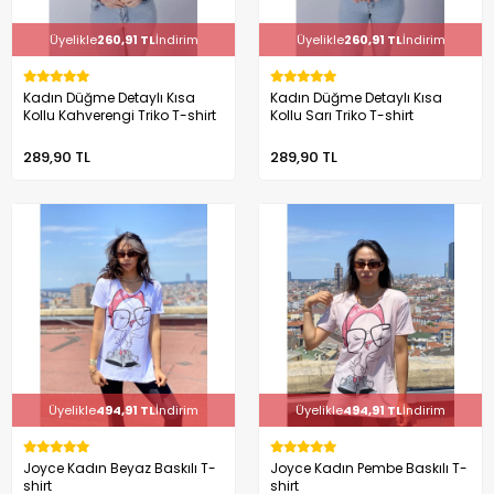
Üyelikle
260,91 TL
İndirim
Üyelikle
260,91 TL
İndirim
Kadın Düğme Detaylı Kısa
Kadın Düğme Detaylı Kısa
Kollu Kahverengi Triko T-shirt
Kollu Sarı Triko T-shirt
289,90 TL
289,90 TL
Üyelikle
494,91 TL
İndirim
Üyelikle
494,91 TL
İndirim
Joyce Kadın Beyaz Baskılı T-
Joyce Kadın Pembe Baskılı T-
shirt
shirt