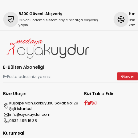
%100 Güvenli Alışveriş
Hava
Güvenli ödeme sistemleriyle rahatça alışveriş
Banka
yapın.
kaza
E-Bülten Aboneliği
Gönder
Bize Ulaşın
Bizi Takip Edin
Kuştepe Mah.Karkuyusu Sokak No: 29
Şişli İstanbul
info@ayakuydur.com
0532 495 16 38
Kurumsal