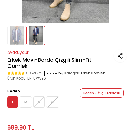
Ayakuydur
Erkek Mavi-Bordo Çizgili Slim-Fit
Gömlek
Kategori:
Erkek Gömlek
Yorum Yap
(0) Yorum
Ürün Kodu:
ENPUVWY6
Beden:
Beden - Ölçü Tablosu
L
M
S
XL
689,90 TL