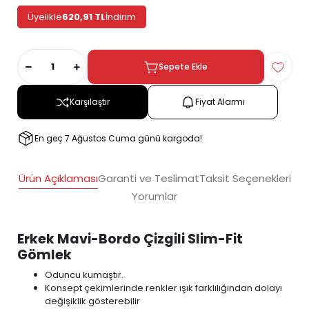
Üyelikle
620,91 TL
İndirim
Sepete Ekle
Karşılaştır
Fiyat Alarmı
En geç 7 Ağustos Cuma günü kargoda!
Ürün Açıklaması
Garanti ve Teslimat
Taksit Seçenekleri
Yorumlar
Erkek Mavi-Bordo Çizgili Slim-Fit
Gömlek
Oduncu kumaştır.
Konsept çekimlerinde renkler ışık farklılığından dolayı
değişiklik gösterebilir