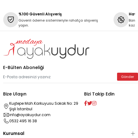
%100 Güvenli Alışveriş
Hava
Güvenli ödeme sistemleriyle rahatça alışveriş
Banka
yapın.
kaza
E-Bülten Aboneliği
Gönder
Bize Ulaşın
Bizi Takip Edin
Kuştepe Mah.Karkuyusu Sokak No: 29
Şişli İstanbul
info@ayakuydur.com
0532 495 16 38
Kurumsal