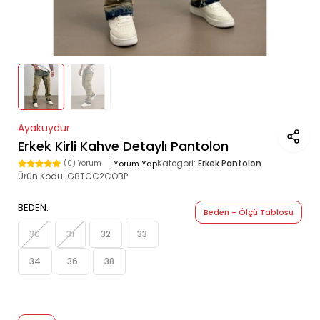
Ayakuydur
Erkek Kirli Kahve Detaylı Pantolon
Kategori:
Erkek Pantolon
Yorum Yap
(0) Yorum
Ürün Kodu:
G8TCC2COBP
BEDEN:
Beden - Ölçü Tablosu
30
31
32
33
34
36
38