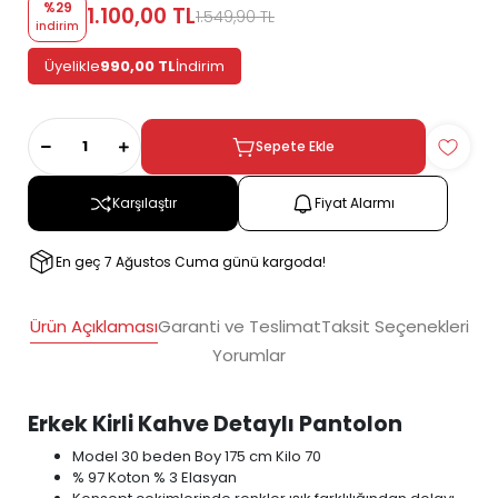
%29
1.100,00 TL
1.549,90 TL
indirim
Üyelikle
990,00 TL
İndirim
Sepete Ekle
Karşılaştır
Fiyat Alarmı
En geç 7 Ağustos Cuma günü kargoda!
Ürün Açıklaması
Garanti ve Teslimat
Taksit Seçenekleri
Yorumlar
Erkek Kirli Kahve Detaylı Pantolon
Model 30 beden Boy 175 cm Kilo 70
% 97 Koton % 3 Elasyan