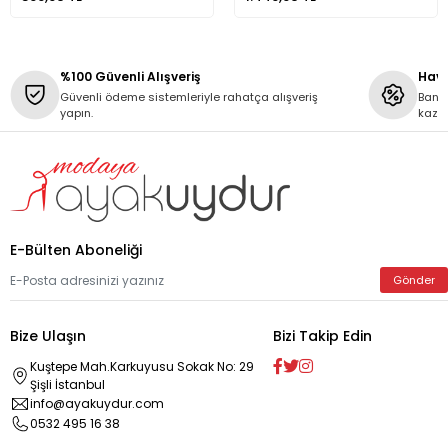
%100 Güvenli Alışveriş
Hava
Güvenli ödeme sistemleriyle rahatça alışveriş
Banka
yapın.
kaza
E-Bülten Aboneliği
Gönder
Bize Ulaşın
Bizi Takip Edin
Kuştepe Mah.Karkuyusu Sokak No: 29
Şişli İstanbul
info@ayakuydur.com
0532 495 16 38