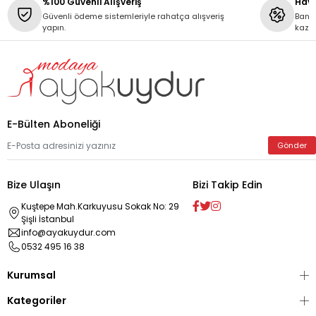
%100 Güvenli Alışveriş
Hava
Güvenli ödeme sistemleriyle rahatça alışveriş
Banka
yapın.
kaza
E-Bülten Aboneliği
Gönder
Bize Ulaşın
Bizi Takip Edin
Kuştepe Mah.Karkuyusu Sokak No: 29
Şişli İstanbul
info@ayakuydur.com
0532 495 16 38
Kurumsal
Kategoriler