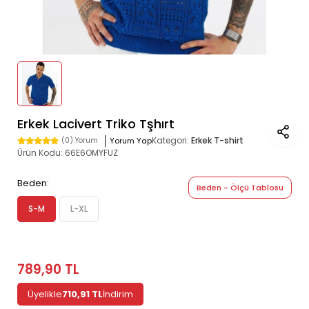
Erkek Lacivert Triko Tşhırt
Kategori:
Erkek T-shirt
Yorum Yap
(0) Yorum
Ürün Kodu:
66E6OMYFUZ
Beden:
Beden - Ölçü Tablosu
S-M
L-XL
789,90 TL
Üyelikle
710,91 TL
İndirim