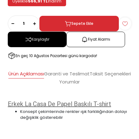
Üyelikle
566,91 TL
İndirim
Sepete Ekle
Karşılaştır
Fiyat Alarmı
En geç 10 Ağustos Pazartesi günü kargoda!
Ürün Açıklaması
Garanti ve Teslimat
Taksit Seçenekleri
Yorumlar
Erkek La Casa De Papel Baskılı T-shirt
Konsept çekimlerinde renkler ışık farklılığından dolayı
değişiklik gösterebilir