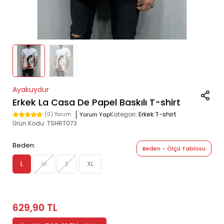
Ayakuydur
Erkek La Casa De Papel Baskılı T-shirt
Kategori:
Erkek T-shirt
Yorum Yap
(0) Yorum
Ürün Kodu:
TSHRT073
Beden:
Beden - Ölçü Tablosu
L
M
S
XL
629,90 TL