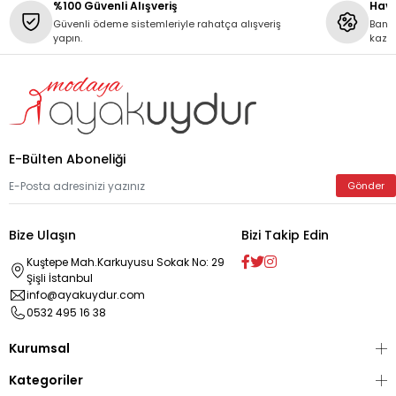
%100 Güvenli Alışveriş
Hava
Güvenli ödeme sistemleriyle rahatça alışveriş
Banka
yapın.
kaza
E-Bülten Aboneliği
Gönder
Bize Ulaşın
Bizi Takip Edin
Kuştepe Mah.Karkuyusu Sokak No: 29
Şişli İstanbul
info@ayakuydur.com
0532 495 16 38
Kurumsal
Kategoriler