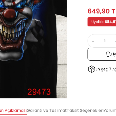
649,90 T
Üyelikle
584,9
Fi
En geç 7 
ün Açıklaması
Garanti ve Teslimat
Taksit Seçenekleri
Yorum