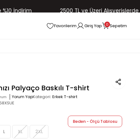
İndirim
2500 TL ve Üzeri Alışverişlerde Ücret
0
Favorilerim
Giriş Yap
Sepetim
ızı Palyaço Baskılı T-shirt
Kategori:
Erkek T-shirt
Yorum Yap
orum
58XSUE
Beden - Ölçü Tablosu
L
XL
2XL