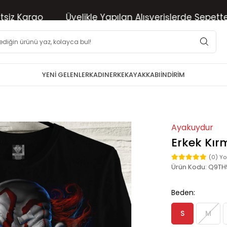
Kargo
Üyelikle Yapılan Alışverişlerde Sepette %10 
YENİ GELENLER
KADIN
ERKEK
AYAKKABI
İNDİRİM
Ayakuydur
Erkek Kırm
(0) Y
Ürün Kodu:
Q9TH
Beden:
S
M