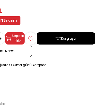
L
1 TL
İndirim
Sepete
Karşılaştır
Ekle
yat Alarmı
Ağustos Cuma günü kargoda!
lar