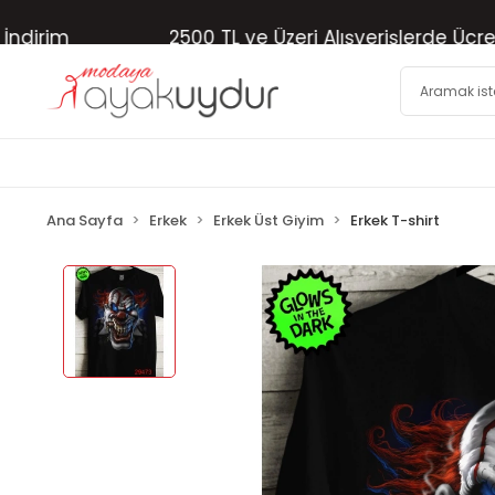
im
2500 TL ve Üzeri Alışverişlerde Ücretsiz 
Ana Sayfa
Erkek
Erkek Üst Giyim
Erkek T-shirt