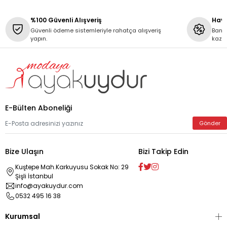
%100 Güvenli Alışveriş
Hava
Güvenli ödeme sistemleriyle rahatça alışveriş
Banka
yapın.
kaza
E-Bülten Aboneliği
Gönder
Bize Ulaşın
Bizi Takip Edin
Kuştepe Mah.Karkuyusu Sokak No: 29
Şişli İstanbul
info@ayakuydur.com
0532 495 16 38
Kurumsal