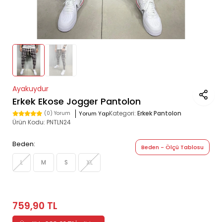
Ayakuydur
Erkek Ekose Jogger Pantolon
Kategori:
Erkek Pantolon
Yorum Yap
(0) Yorum
Ürün Kodu:
PNTLN24
Beden:
Beden - Ölçü Tablosu
L
M
S
XL
759,90 TL