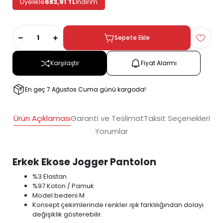
Üyelikle
683,91 TL
İndirim
Sepete Ekle
Karşılaştır
Fiyat Alarmı
En geç 7 Ağustos Cuma günü kargoda!
Ürün Açıklaması
Garanti ve Teslimat
Taksit Seçenekleri
Yorumlar
Erkek Ekose Jogger Pantolon
%3 Elastan
%97 Koton / Pamuk
Model bedeni M
Konsept çekimlerinde renkler ışık farklılığından dolayı
değişiklik gösterebilir.