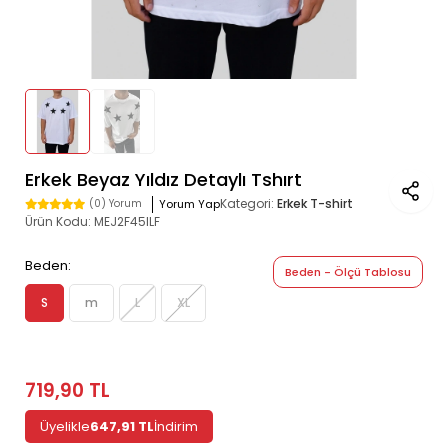
Erkek Beyaz Yıldız Detaylı Tshırt
Kategori:
Erkek T-shirt
Yorum Yap
(0) Yorum
Ürün Kodu:
MEJ2F45ILF
Beden:
Beden - Ölçü Tablosu
S
m
L
XL
719,90 TL
Üyelikle
647,91 TL
İndirim