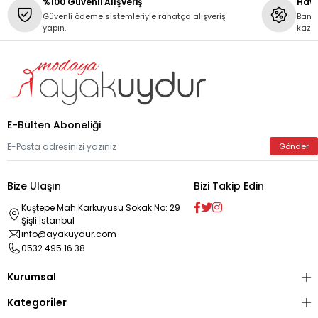
%100 Güvenli Alışveriş
Hava
Güvenli ödeme sistemleriyle rahatça alışveriş
Banka
yapın.
kaza
E-Bülten Aboneliği
Gönder
Bize Ulaşın
Bizi Takip Edin
Kuştepe Mah.Karkuyusu Sokak No: 29
Şişli İstanbul
info@ayakuydur.com
0532 495 16 38
Kurumsal
Kategoriler