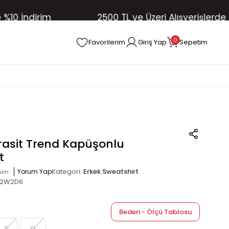
İndirim
2500 TL ve Üzeri Alışverişlerde Ücret
0
Favorilerim
Giriş Yap
Sepetim
rasit Trend Kapüşonlu
t
Kategori:
Erkek Sweatshirt
Yorum Yap
rum
E2W2D6
Beden - Ölçü Tablosu
S
XL