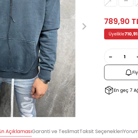
789,90 T
Üyelikle
710,91
Fi
En geç 7 
ün Açıklaması
Garanti ve Teslimat
Taksit Seçenekleri
Yorum