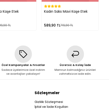
a Kaşe Etek
Kadın Saks Mavi Kaşe Etek
K
589,90 TL
5
19,90 TL
719,90 TL
Özel Kampanyalar & Fırsatlar
Ücretsiz & Kolay İade
Sadece üyelerimize özel indirim
Memnun kalmadığınız ürünleri
ve avantajları yakalayın!
zahmetsizce iade edin.
Sözleşmeler
Gizlilik Sözleşmesi
İptal ve İade Koşulları