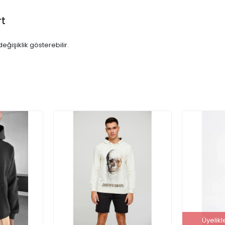
rt
eğişiklik gösterebilir.
Üyelikl