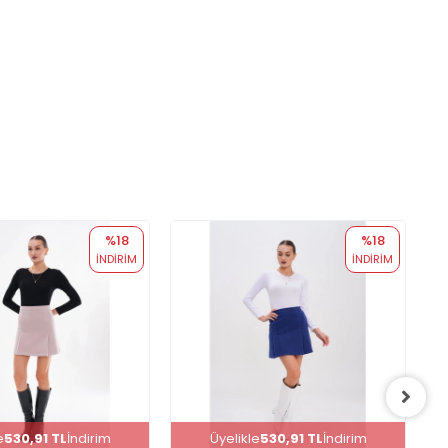
%18
%18
İNDİRİM
İNDİRİM
e
530,91 TL
İndirim
Üyelikle
530,91 TL
İndirim