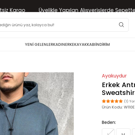
Kargo
Üyelikle Yapılan Alışverişlerde Sepette %10 
YENİ GELENLER
KADIN
ERKEK
AYAKKABI
İNDİRİM
Ayakuydur
Erkek Ant
Sweatshir
(1) Yo
Ürün Kodu:
W110
Beden:
L
M