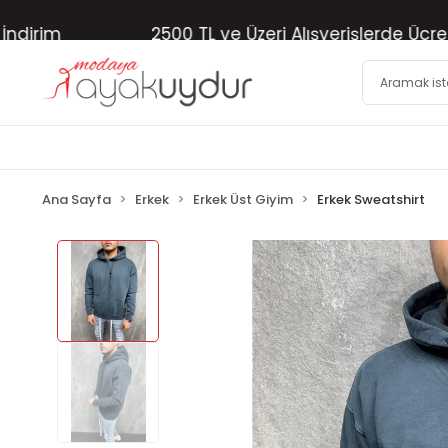
im
2500 TL ve Üzeri Alışverişlerde Ücretsiz 
Ana Sayfa
Erkek
Erkek Üst Giyim
Erkek Sweatshirt