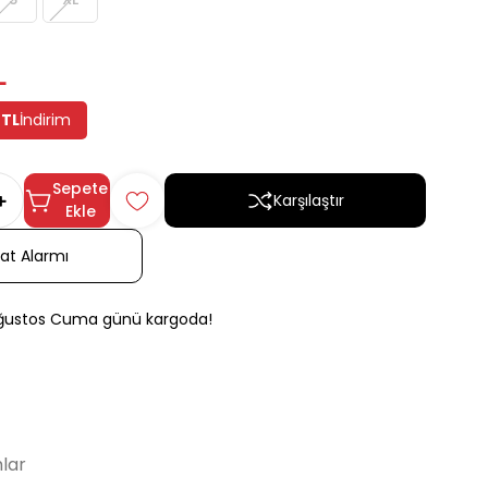
L
 TL
İndirim
Sepete
Karşılaştır
Ekle
yat Alarmı
Ağustos Cuma günü kargoda!
lar