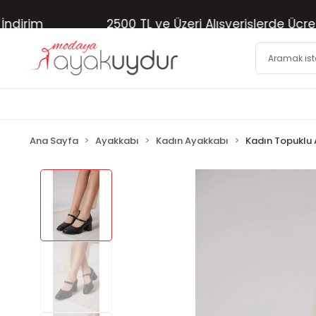
im
2500 TL ve Üzeri Alışverişlerde Ücretsiz 
Ana Sayfa
Ayakkabı
Kadın Ayakkabı
Kadın Topuklu