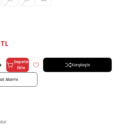
 TL
Sepete
Karşılaştır
Ekle
yat Alarmı
lar