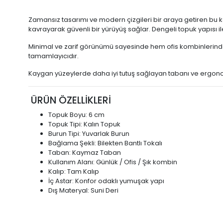
Zamansız tasarımı ve modern çizgileri bir araya getiren bu k
kavrayarak güvenli bir yürüyüş sağlar. Dengeli topuk yapısı il
Minimal ve zarif görünümü sayesinde hem ofis kombinlerinde 
tamamlayıcıdır.
Kaygan yüzeylerde daha iyi tutuş sağlayan tabanı ve ergonom
ÜRÜN ÖZELLİKLERİ
Topuk Boyu: 6 cm
Topuk Tipi: Kalın Topuk
Burun Tipi: Yuvarlak Burun
Bağlama Şekli: Bilekten Bantlı Tokalı
Taban: Kaymaz Taban
Kullanım Alanı: Günlük / Ofis / Şık kombin
Kalıp: Tam Kalıp
İç Astar: Konfor odaklı yumuşak yapı
Dış Materyal: Suni Deri