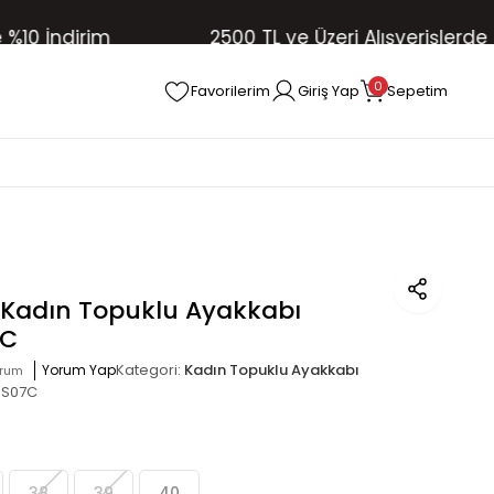
İndirim
2500 TL ve Üzeri Alışverişlerde Ücre
0
Favorilerim
Giriş Yap
Sepetim
t Kadın Topuklu Ayakkabı
7C
Kategori:
Kadın Topuklu Ayakkabı
Yorum Yap
orum
MS07C
38
39
40