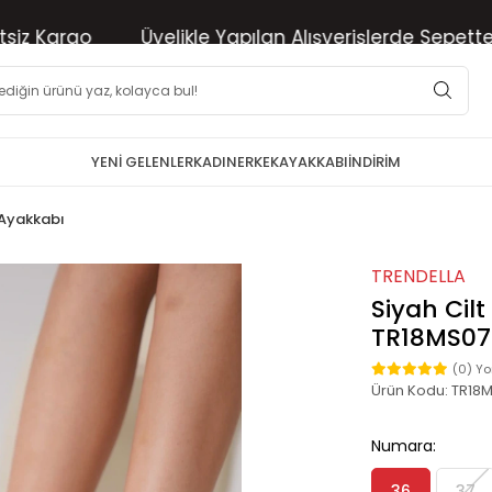
Kargo
Üyelikle Yapılan Alışverişlerde Sepette %10 
YENİ GELENLER
KADIN
ERKEK
AYAKKABI
İNDİRİM
 Ayakkabı
TRENDELLA
Siyah Cil
TR18MS0
(0) Y
Ürün Kodu:
TR18
Numara:
36
37