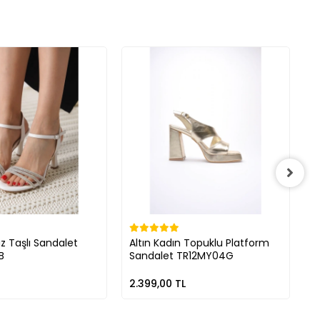
z Taşlı Sandalet
Altın Kadın Topuklu Platform
G
B
Sandalet TR12MY04G
P
2.399,00 TL
2