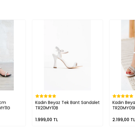
4cm
Kadın Beyaz Tek Bant Sandalet
Kadın Beya
MY11G
TR20MY10B
TR20MY09
1.999,00 TL
2.199,00 TL