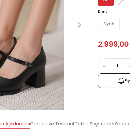
Renk:
Siyah
2.999,00
Fi
ün Açıklaması
Garanti ve Teslimat
Taksit Seçenekleri
Yorum