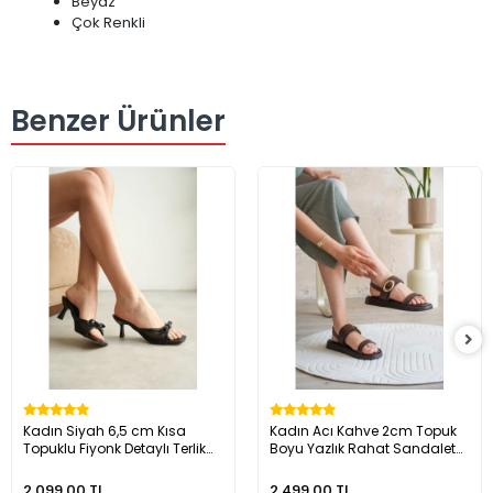
Beyaz
Çok Renkli
Benzer Ürünler
Kadın Siyah 6,5 cm Kısa
Kadın Acı Kahve 2cm Topuk
Topuklu Fiyonk Detaylı Terlik
Boyu Yazlık Rahat Sandalet
TR08MY02A
TR27MY05C
2.099,00 TL
2.499,00 TL