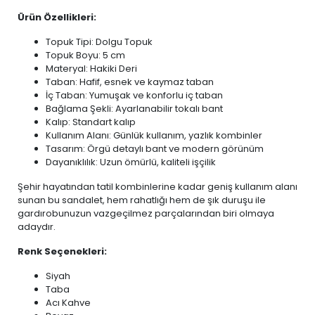
Ürün Özellikleri:
Topuk Tipi: Dolgu Topuk
Topuk Boyu: 5 cm
Materyal: Hakiki Deri
Taban: Hafif, esnek ve kaymaz taban
İç Taban: Yumuşak ve konforlu iç taban
Bağlama Şekli: Ayarlanabilir tokalı bant
Kalıp: Standart kalıp
Kullanım Alanı: Günlük kullanım, yazlık kombinler
Tasarım: Örgü detaylı bant ve modern görünüm
Dayanıklılık: Uzun ömürlü, kaliteli işçilik
Şehir hayatından tatil kombinlerine kadar geniş kullanım alanı
sunan bu sandalet, hem rahatlığı hem de şık duruşu ile
gardırobunuzun vazgeçilmez parçalarından biri olmaya
adaydır.
Renk Seçenekleri:
Siyah
Taba
Acı Kahve