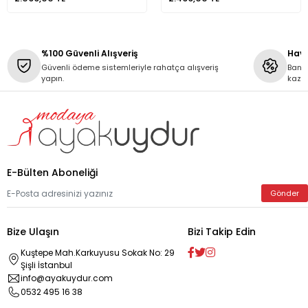
%100 Güvenli Alışveriş
Hava
Güvenli ödeme sistemleriyle rahatça alışveriş
Banka
yapın.
kaza
E-Bülten Aboneliği
Gönder
Bize Ulaşın
Bizi Takip Edin
Kuştepe Mah.Karkuyusu Sokak No: 29
Şişli İstanbul
info@ayakuydur.com
0532 495 16 38