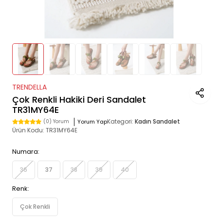
TRENDELLA
Çok Renkli Hakiki Deri Sandalet
TR31MY64E
Kategori:
Kadın Sandalet
Yorum Yap
(0) Yorum
Ürün Kodu:
TR31MY64E
Numara:
36
37
38
39
40
Renk:
Çok Renkli