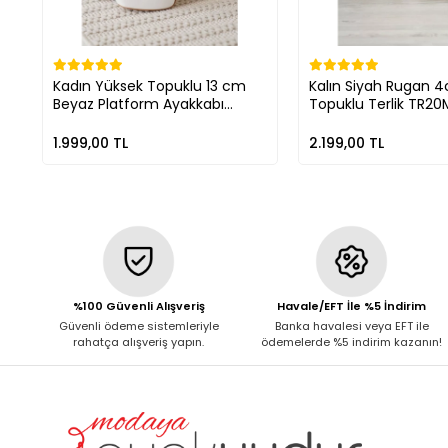
Kadın Yüksek Topuklu 13 cm
Kalın Siyah Rugan 
Beyaz Platform Ayakkabı
Topuklu Terlik TR20
TR10MY01B
1.999,00 TL
2.199,00 TL
%100 Güvenli Alışveriş
Havale/EFT İle %5 İndirim
Güvenli ödeme sistemleriyle
Banka havalesi veya EFT ile
rahatça alışveriş yapın.
ödemelerde %5 indirim kazanın!