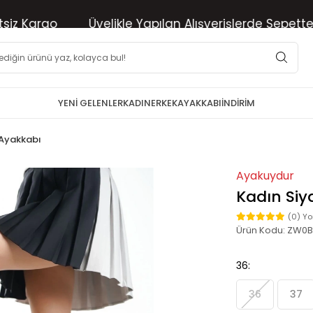
Kargo
Üyelikle Yapılan Alışverişlerde Sepette %10 
YENİ GELENLER
KADIN
ERKEK
AYAKKABI
İNDİRİM
 Ayakkabı
Ayakuydur
Kadın Siy
(0) Y
Ürün Kodu:
ZW0B
36:
36
37