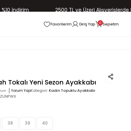
İndirim
2500 TL ve Üzeri Alışverişlerde Ücre
0
Favorilerim
Giriş Yap
Sepetim
ah Tokalı Yeni Sezon Ayakkabı
Kategori:
Kadın Topuklu Ayakkabı
Yorum Yap
orum
ZUNPWX
38
39
40