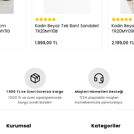
4cm
Kadın Beyaz Tek Bant Sandalet
Kadın Beya
MY11G
TR20MY10B
TR20MY09
1.999,00 TL
2.199,00 TL
1.500 TL ve Üzeri Ücretsiz Kargo
Müşteri Hizmetleri Desteği
1.500 TL ve üzeri siparişlerinizde
7/24 ulaşılabilir müşteri
kargo ücreti bizden!
hizmetlerimizle yanınızdayız.
Kurumsal
Kategoriler