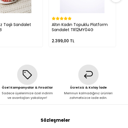
z Taşlı Sandalet
Altın Kadın Topuklu Platform
G
B
Sandalet TR12MY04G
P
2.399,00 TL
2
Özel Kampanyalar & Fırsatlar
Ücretsiz & Kolay İade
Sadece üyelerimize özel indirim
Memnun kalmadığınız ürünleri
ve avantajları yakalayın!
zahmetsizce iade edin.
Sözleşmeler