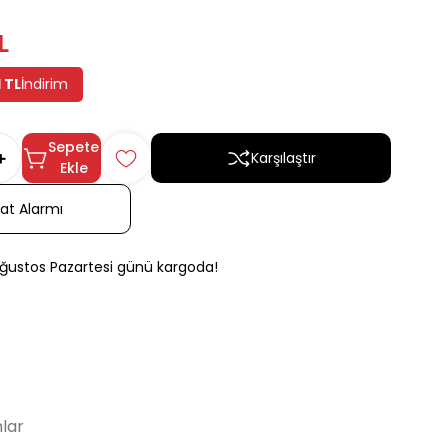
L
 TL
İndirim
Sepete
Karşılaştır
Ekle
yat Alarmı
Ağustos Pazartesi günü kargoda!
lar