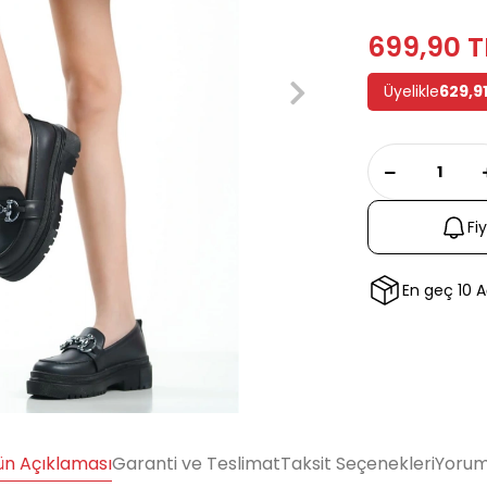
699,90 T
Üyelikle
629,91
Fi
En geç 10 
ün Açıklaması
Garanti ve Teslimat
Taksit Seçenekleri
Yorum