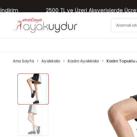
im
2500 TL ve Üzeri Alışverişlerde Ücretsiz 
Ana Sayfa
Ayakkabı
Kadın Ayakkabı
Kadın Topuklu