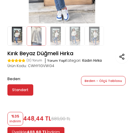
Kırık Beyaz Düğmeli Hırka
Kategori:
Kadın Hırka
Yorum Yap
(0) Yorum
Ürün Kodu:
CWHY1GVWG4
Beden:
Beden - Ölçü Tablosu
Standart
%35
448,44 TL
689,90 TL
indirim
Üyelikle
403,60 TL
İndirim