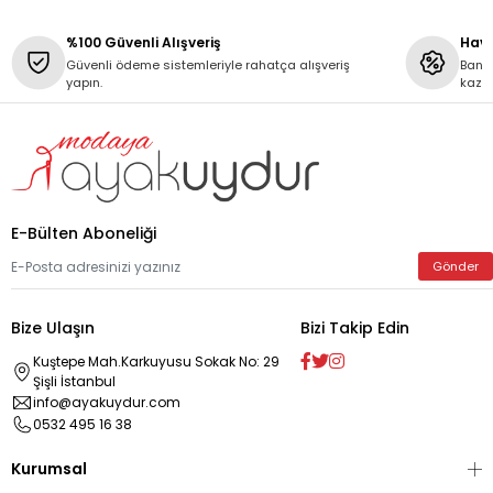
%100 Güvenli Alışveriş
Hava
Güvenli ödeme sistemleriyle rahatça alışveriş
Banka
yapın.
kaza
E-Bülten Aboneliği
Gönder
Bize Ulaşın
Bizi Takip Edin
Kuştepe Mah.Karkuyusu Sokak No: 29
Şişli İstanbul
info@ayakuydur.com
0532 495 16 38
Kurumsal