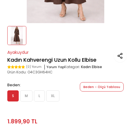
Ayakuydur
Kadın Kahverengi Uzun Kollu Elbise
Kategori:
Kadın Elbise
Yorum Yap
(0) Yorum
Ürün Kodu:
O4C3GH64HC
Beden:
Beden - Ölçü Tablosu
S
M
L
XL
1.899,90 TL