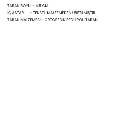
TABAN BOYU -
4,5 CM
İÇ ASTAR -
TEKSTİL MALZEMEDEN ÜRETİLMİŞTİR
TABAN MALZEMESİ -
ORTOPEDİK PEDLİ POLİ TABAN