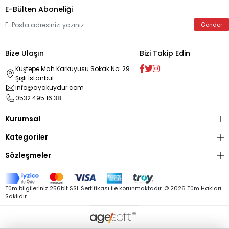
E-Bülten Aboneliği
Gönder
Bize Ulaşın
Bizi Takip Edin
Kuştepe Mah.Karkuyusu Sokak No: 29
Şişli İstanbul
info@ayakuydur.com
0532 495 16 38
Kurumsal
Kategoriler
Sözleşmeler
Tüm bilgileriniz 256bit SSL Sertifikası ile korunmaktadır. ©
2026
Tüm Hakları
Saklıdır.