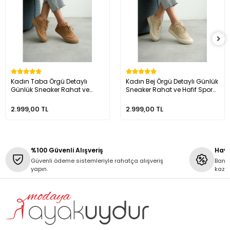
Kadın Taba Örgü Detaylı
Kadın Bej Örgü Detaylı Günlük
Günlük Sneaker Rahat ve
Sneaker Rahat ve Hafif Spor
Hafif Spor Ayakkabı
Ayakkabı TR01MY01C
TR01MY01D
2.999,00 TL
2.999,00 TL
%100 Güvenli Alışveriş
Hava
Güvenli ödeme sistemleriyle rahatça alışveriş
Banka
yapın.
kaza