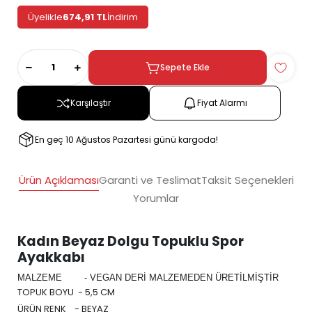
Üyelikle
674,91 TL
İndirim
Sepete Ekle
Karşılaştır
Fiyat Alarmı
En geç 10 Ağustos Pazartesi günü kargoda!
Ürün Açıklaması
Garanti ve Teslimat
Taksit Seçenekleri
Yorumlar
Kadın Beyaz Dolgu Topuklu Spor
Ayakkabı
MALZEME -
VEGAN DERİ MALZEMEDEN ÜRETİLMİŞTİR
TOPUK BOYU -
5,5 CM
ÜRÜN RENK -
BEYAZ