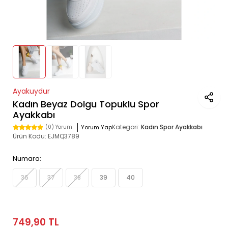
Ayakuydur
Kadın Beyaz Dolgu Topuklu Spor
Ayakkabı
Kategori:
Kadın Spor Ayakkabı
Yorum Yap
(0) Yorum
Ürün Kodu:
EJMQ3789
Numara:
36
37
38
39
40
749,90 TL