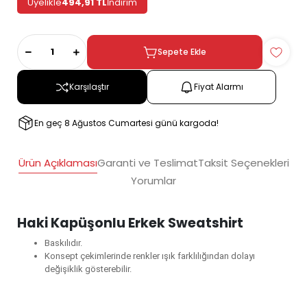
Üyelikle
494,91 TL
İndirim
Sepete Ekle
Karşılaştır
Fiyat Alarmı
En geç 8 Ağustos Cumartesi günü kargoda!
Ürün Açıklaması
Garanti ve Teslimat
Taksit Seçenekleri
Yorumlar
Haki Kapüşonlu Erkek Sweatshirt
Baskılıdır.
Konsept çekimlerinde renkler ışık farklılığından dolayı
değişiklik gösterebilir.