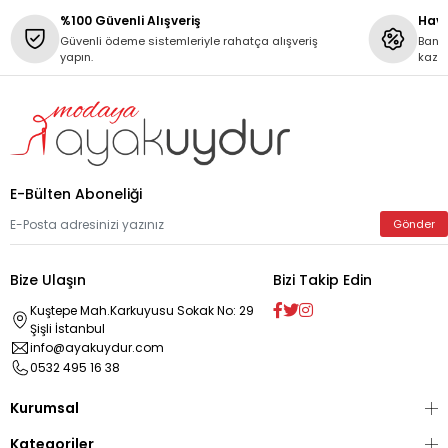
%100 Güvenli Alışveriş
Hava
Güvenli ödeme sistemleriyle rahatça alışveriş
Banka
yapın.
kaza
E-Bülten Aboneliği
Gönder
Bize Ulaşın
Bizi Takip Edin
Kuştepe Mah.Karkuyusu Sokak No: 29
Şişli İstanbul
info@ayakuydur.com
0532 495 16 38
Kurumsal
Kategoriler