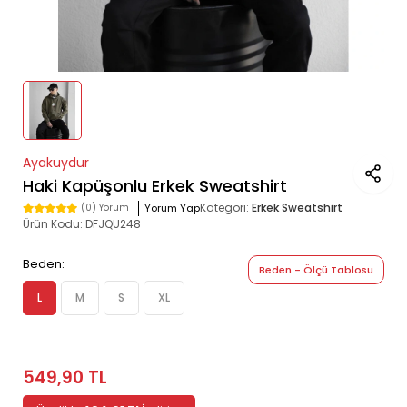
Ayakuydur
Haki Kapüşonlu Erkek Sweatshirt
Kategori:
Erkek Sweatshirt
Yorum Yap
(0) Yorum
Ürün Kodu:
DFJQU248
Beden:
Beden - Ölçü Tablosu
L
M
S
XL
549,90 TL