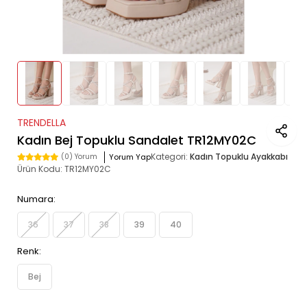
TRENDELLA
Kadın Bej Topuklu Sandalet TR12MY02C
Kategori:
Kadın Topuklu Ayakkabı
Yorum Yap
(0) Yorum
Ürün Kodu:
TR12MY02C
Numara:
36
37
38
39
40
Renk:
Bej