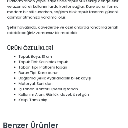
Platform taban yapısı sayesinde topuk yüksekliği dengelenir
ve uzun süreli kullanımlarda konfor sağlar. Kare burun formu
modern bir stil sunarken, sağlam blok topuk tasarımı güvenli
adımlar atmanıza yardımcı olur.
Şehir hayatında, davetlerde ve özel anlarda rahatlıkla tercih
edebileceğiniz zamansız bir modeldir.
ÜRÜN ÖZELLİKLERİ
Topuk Boyu: 10 cm
Topuk Tipi: Kalın blok topuk
Taban Tipi: Platform taban
Burun Tipi: Kare burun
Bağlama Şekli: Ayarlanabilir bilek kayışı
Materyal: Suni deri
İç Taban: Konforlu pedli iç taban
Kullanım Alanı: Günlük, davet, özel gün
Kalıp: Tam kalıp
Benzer Ürünler