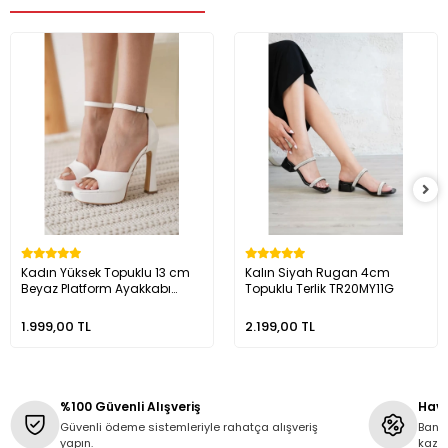
Kadın Yüksek Topuklu 13 cm
Kalın Siyah Rugan 4cm
Beyaz Platform Ayakkabı
Topuklu Terlik TR20MY11G
TR10MY01B
1.999,00 TL
2.199,00 TL
%100 Güvenli Alışveriş
Hava
Güvenli ödeme sistemleriyle rahatça alışveriş
Banka
yapın.
kaza