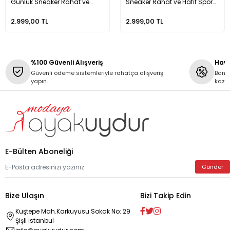
Günlük Sneaker Rahat ve
Sneaker Rahat ve Hafif Spor
Hafif Spor Ayakkabı
Ayakkabı TR01MY01C
TR01MY01D
2.999,00 TL
2.999,00 TL
%100 Güvenli Alışveriş
Hava
Güvenli ödeme sistemleriyle rahatça alışveriş
Banka
yapın.
kaza
E-Bülten Aboneliği
Gönder
Bize Ulaşın
Bizi Takip Edin
Kuştepe Mah.Karkuyusu Sokak No: 29
Şişli İstanbul