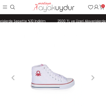
0
erişlerde Sepette %10 İndirim
2500 TL ve Üzeri Alışverişlerde