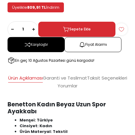
Üyelikle
809,91 TL
İndirim
Sepete Ekle
Karşılaştır
Fiyat Alarmı
En geç 10 Ağustos Pazartesi günü kargoda!
Ürün Açıklaması
Garanti ve Teslimat
Taksit Seçenekleri
Yorumlar
Benetton Kadın Beyaz Uzun Spor
Ayakkabı
Menşei: Türkiye
Cinsiyet: Kadın
Ürün Materyal: Tekstil