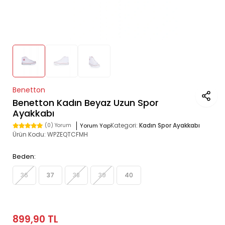
Benetton
Benetton Kadın Beyaz Uzun Spor
Ayakkabı
Kategori:
Kadın Spor Ayakkabı
Yorum Yap
(0) Yorum
Ürün Kodu:
WPZEQTCFMH
Beden:
36
37
38
39
40
899,90 TL