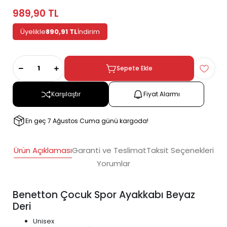
989,90 TL
Üyelikle
890,91 TL
İndirim
Sepete Ekle
Karşılaştır
Fiyat Alarmı
En geç 7 Ağustos Cuma günü kargoda!
Ürün Açıklaması
Garanti ve Teslimat
Taksit Seçenekleri
Yorumlar
Benetton Çocuk Spor Ayakkabı Beyaz
Deri
Unisex