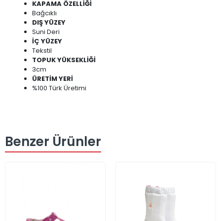
KAPAMA ÖZELLİĞİ
Bağcıklı
DIŞ YÜZEY
Suni Deri
İÇ YÜZEY
Tekstil
TOPUK YÜKSEKLİĞİ
3cm
ÜRETİM YERİ
%100 Türk Üretimi
Benzer Ürünler