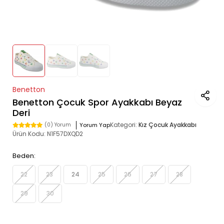
Benetton
Benetton Çocuk Spor Ayakkabı Beyaz
Deri
Kategori:
Kız Çocuk Ayakkabı
Yorum Yap
(0) Yorum
Ürün Kodu:
N1F57DXQD2
Beden:
22
23
24
25
26
27
28
29
30